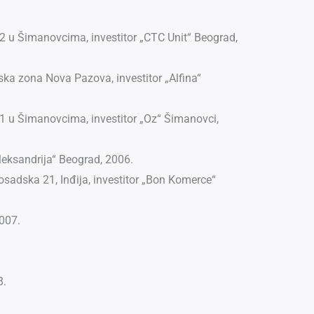
 u Šimanovcima, investitor „CTC Unit“ Beograd,
ka zona Nova Pazova, investitor „Alfina“
1 u Šimanovcima, investitor „Oz“ Šimanovci,
leksandrija“ Beograd, 2006.
osadska 21, Inđija, investitor „Bon Komerce“
2007.
8.