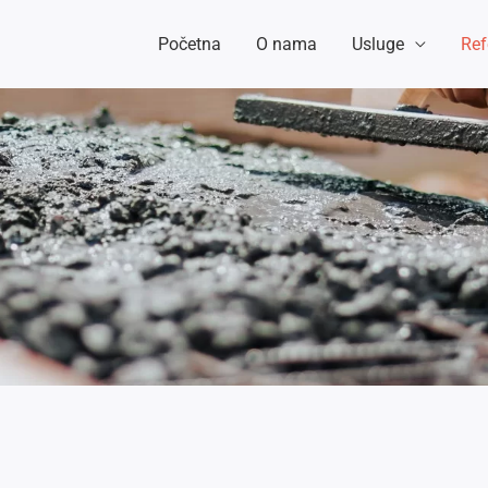
Početna
O nama
Usluge
Ref