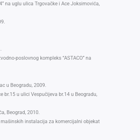
 4’’ na uglu ulica Trgovačke i Ace Joksimovića,
09.
.
proizvodno-poslovnog kompleks “ASTACO’’ na
ovac u Beogradu, 2009.
 br.15 u ulici Vespučijeva br.14 u Beogradu,
ća, Beograd, 2010.
 mašinskih instalacija za komercijalni objekat