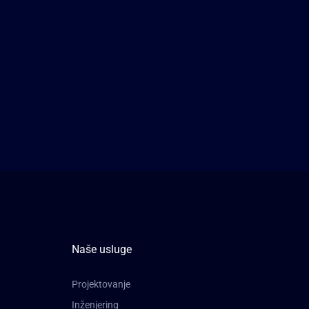
Naše usluge
Projektovanje
Inženjering