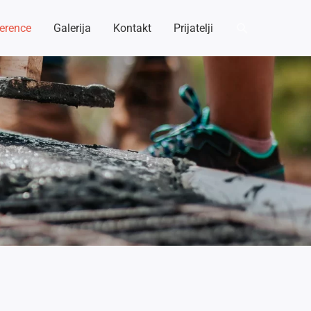
Претрага
erence
Galerija
Kontakt
Prijatelji