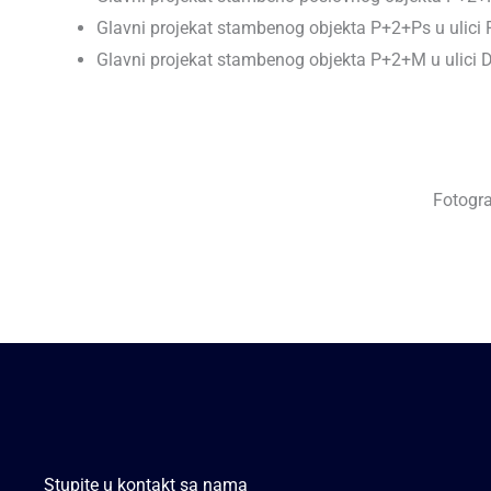
Glavni projekat stambenog objekta P+2+Ps u ulici 
Glavni projekat stambenog objekta P+2+M u ulici D
Fotogra
Stupite u kontakt sa nama