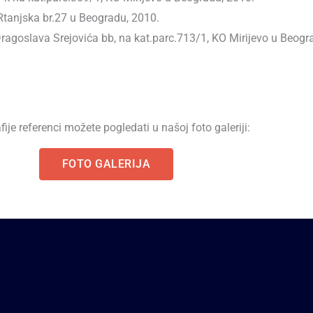
Rtanjska br.27 u Beogradu, 2010.
ragoslava Srejovića bb, na kat.parc.713/1, KO Mirijevo u Beogr
fije referenci možete pogledati u našoj foto galeriji:
FOTO GALERIJA