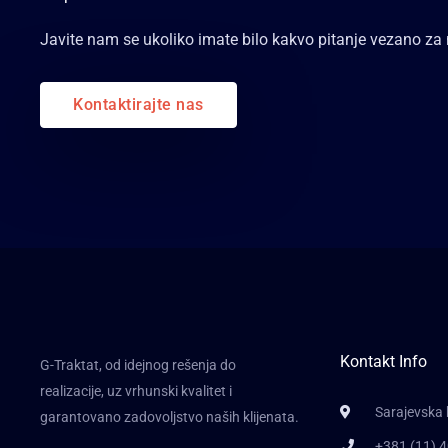
Javite nam se ukoliko imate bilo kakvo pitanje vezano za
Kontaktirajte nas
Kontakt Info
G-Traktat, od idejnog rešenja do
realizacije, uz vrhunski kvalitet i
Sarajevska 
garantovano zadovoljstvo naših klijenata.
+381 (11) 4