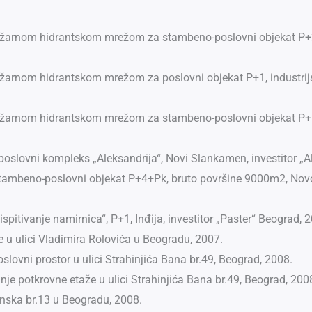
vpožarnom hidrantskom mrežom za stambeno-poslovni objekat P+2
požarnom hidrantskom mrežom za poslovni objekat P+1, industrijs
vpožarnom hidrantskom mrežom za stambeno-poslovni objekat P+
poslovni kompleks „Aleksandrija“, Novi Slankamen, investitor „A
a stambeno-poslovni objekat P+4+Pk, bruto površine 9000m2, Nov
ispitivanje namirnica“, P+1, Inđija, investitor „Paster“ Beograd, 
će u ulici Vladimira Rolovića u Beogradu, 2007.
lovni prostor u ulici Strahinjića Bana br.49, Beograd, 2008.
anje potkrovne etaže u ulici Strahinjića Bana br.49, Beograd, 200
enska br.13 u Beogradu, 2008.