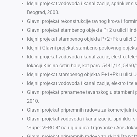
Idejni projekat vodovoda i kanalizacije, sprinkler s
Beograd, 2008.
Glavni projekat rekonstrukcije ravnog krova i formi
Glavni projekat stambenog objekta P+2 u ulici Ilin
Idejni projekat stambenog objekta P+2+Pk u ulici 
Idejni i Glavni projekat stambeno-poslovnog objekt
Idejni projekat vodovoda i kanalizacije, elektro, 
lokaciji Klisina četiri hale, kat.parc. 5441/14, 54
Idejni projekat stambenog objekta P+1+Pk u ulici U
Idejni projekat vodovoda i kanalizacije, elektro i 
Glavni projekat prenamene tavanskog u stambeni pro
2010.
Glavni projekat pripremnih radova za komercijalni 
Glavni projekat vodovoda i kanalizacije, sprinkler 
’’Super VERO 4’’ na uglu ulica Trgovačke i Ace Jok
Glavni projekat pripremnih radova za skladište na