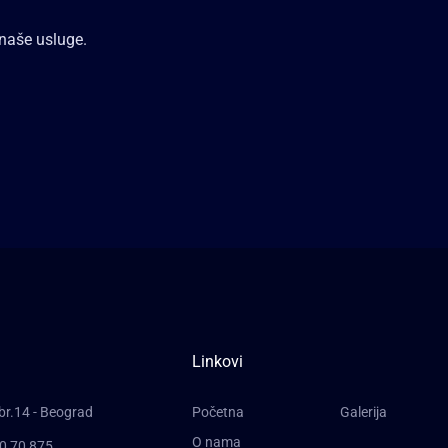
 naše usluge.
Linkovi
br.14 - Beograd
Početna
Galerija
O nama
0 70 875