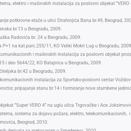
istema, elektro i mašinskih instalacija za poslovni objekat ’’VERO
ranje potkrovne etaže u ulici Strahinjića Bana br.49, Beograd, 20
denska br.13 u Beogradu, 2009.
Duška Radovića br. 24 u Beogradu, 2009.
a P+1 na kat.parc.255/11, KO Veliki Mokri Lug u Beogradu, 2009
telekomunikacionih i mašinskih instalacija za poslovni objekat 
60/15 i deo 5644/22, KO Batajnica u Beogradu, 2009.
čiteljska br.42 u Beogradu, 2009.
telekomunikacionih instalacija za Sportsko-poslovni centar Vožd
ctor, pripajanje stanu br.14 i formiranje nove stambene jedinice
objekat ’’Super VERO 4’’ na uglu ulica Trgovačke i Ace Joksimovi
sistema, sistema za dojavu požara, elektro, telekomunikacionih, i
simovića, Beograd, 2010.
ftnih derivata sa pretovarom u Smederevu, 2010.