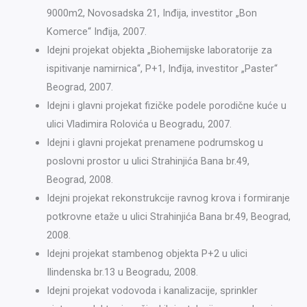
9000m2, Novosadska 21, Inđija, investitor „Bon
Komerce“ Inđija, 2007.
Idejni projekat objekta „Biohemijske laboratorije za
ispitivanje namirnica“, P+1, Inđija, investitor „Paster“
Beograd, 2007.
Idejni i glavni projekat fizičke podele porodične kuće u
ulici Vladimira Rolovića u Beogradu, 2007.
Idejni i glavni projekat prenamene podrumskog u
poslovni prostor u ulici Strahinjića Bana br.49,
Beograd, 2008.
Idejni projekat rekonstrukcije ravnog krova i formiranje
potkrovne etaže u ulici Strahinjića Bana br.49, Beograd,
2008.
Idejni projekat stambenog objekta P+2 u ulici
Ilindenska br.13 u Beogradu, 2008.
Idejni projekat vodovoda i kanalizacije, sprinkler