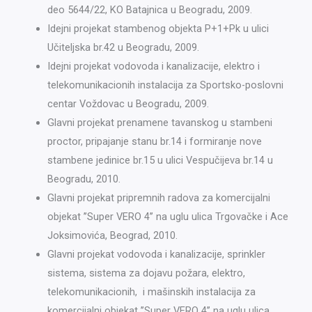
deo 5644/22, KO Batajnica u Beogradu, 2009.
Idejni projekat stambenog objekta P+1+Pk u ulici
Učiteljska br.42 u Beogradu, 2009.
Idejni projekat vodovoda i kanalizacije, elektro i
telekomunikacionih instalacija za Sportsko-poslovni
centar Voždovac u Beogradu, 2009.
Glavni projekat prenamene tavanskog u stambeni
proctor, pripajanje stanu br.14 i formiranje nove
stambene jedinice br.15 u ulici Vespučijeva br.14 u
Beogradu, 2010.
Glavni projekat pripremnih radova za komercijalni
objekat ’’Super VERO 4’’ na uglu ulica Trgovačke i Ace
Joksimovića, Beograd, 2010.
Glavni projekat vodovoda i kanalizacije, sprinkler
sistema, sistema za dojavu požara, elektro,
telekomunikacionih, i mašinskih instalacija za
komercijalni objekat ’’Super VERO 4’’ na uglu ulica