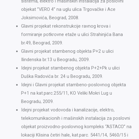
sistema, elektro i mašinskih instalacija za poslovni
objekat ’’VERO 4’’ na uglu ulica Trgovačke i Ace
Joksimovića, Beograd, 2008.
Glavni projekat rekonstrukcije ravnog krova i
formiranje potkrovne etaže u ulici Strahinjića Bana
br.49, Beograd, 2009.
Glavni projekat stambenog objekta P+2 u ulici
Ilindenska br.13 u Beogradu, 2009.
Idejni projekat stambenog objekta P+2+Pk u ulici
Duška Radovića br. 24 u Beogradu, 2009.
Idejni i Glavni projekat stambeno-poslovnog objekta
P+1 na kat.parc.255/11, KO Veliki Mokri Lug u
Beogradu, 2009.
Idejni projekat vodovoda i kanalizacije, elektro,
telekomunikacionih i mašinskih instalacija za poslovni
objekat proizvodno-poslovnog kompleks “ASTACO’’ na
lokaciji Klisina četiri hale, kat.parc. 5441/14, 5460/15 i