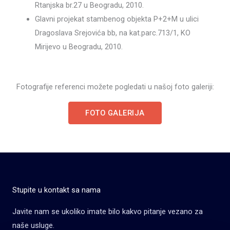
Rtanjska br.27 u Beogradu, 2010.
Glavni projekat stambenog objekta P+2+M u ulici
Dragoslava Srejovića bb, na kat.parc.713/1, KO
Mirijevo u Beogradu, 2010.
Fotografije referenci možete pogledati u našoj foto galeriji:
FOTO GALERIJA
Stupite u kontakt sa nama
Javite nam se ukoliko imate bilo kakvo pitanje vezano za
naše usluge.