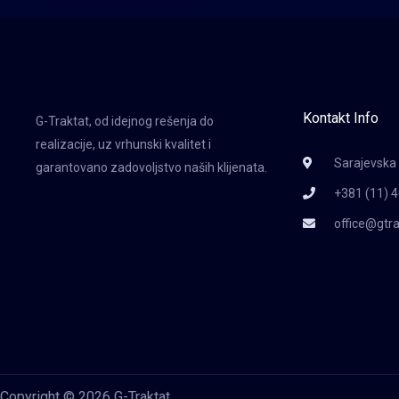
Kontakt Info
G-Traktat, od idejnog rešenja do
realizacije, uz vrhunski kvalitet i
Sarajevska 
garantovano zadovoljstvo naših klijenata.
+381 (11) 4
office@gtr
Copyright © 2026 G-Traktat