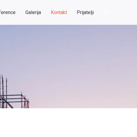
Претрага
ference
Galerija
Kontakt
Prijatelji