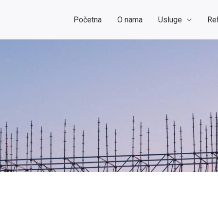
Početna
O nama
Usluge
Re