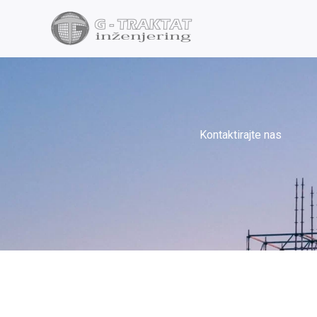
Пређи
на
садржај
Kontaktirajte nas