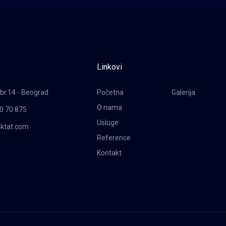
Linkovi
br.14 - Beograd
Početna
Galerija
O nama
0 70 875
Usluge
aktat.com
Reference
Kontakt