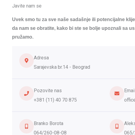
Javite nam se
Uvek smo tu za sve naše sadašnje ili potencijalne klij
da nam se obratite, kako bi ste se bolje upoznali sa 
pružamo.
Adresa
Sarajevska br.14 - Beograd
Pozovite nas
Emai
+381 (11) 40 70 875
offi
Branko Borota
Alek
064/260-08-08
065/