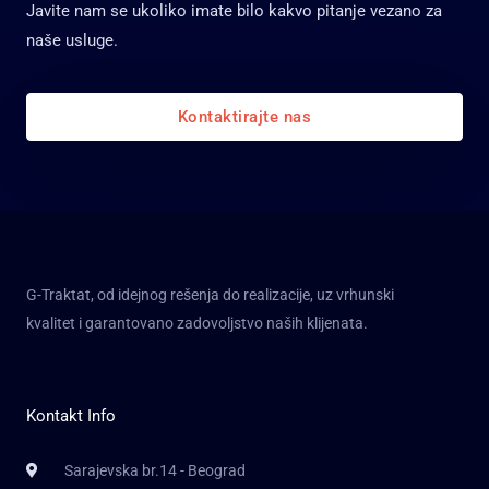
Javite nam se ukoliko imate bilo kakvo pitanje vezano za
naše usluge.
Kontaktirajte nas
G-Traktat, od idejnog rešenja do realizacije, uz vrhunski
kvalitet i garantovano zadovoljstvo naših klijenata.
Kontakt Info
Sarajevska br.14 - Beograd