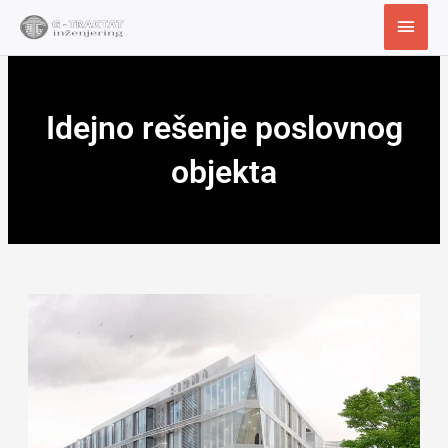
Пређи
Глав
на
избо
садржај
Idejno rešenje poslovnog
objekta