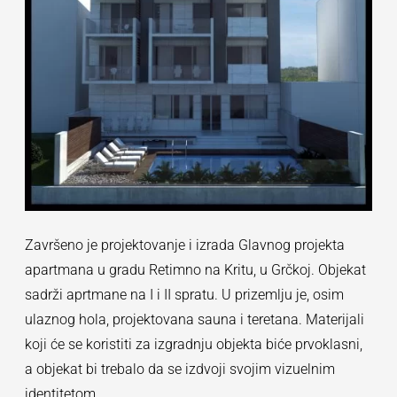
Završeno je projektovanje i izrada Glavnog projekta
apartmana u gradu Retimno na Kritu, u Grčkoj. Objekat
sadrži aprtmane na I i II spratu. U prizemlju je, osim
ulaznog hola, projektovana sauna i teretana. Materijali
koji će se koristiti za izgradnju objekta biće prvoklasni,
a objekat bi trebalo da se izdvoji svojim vizuelnim
identitetom.