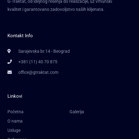
G-Traktat, od idejnog rešenja do realizacije, uz vrhunski
kvalitet i garantovano zadovoljstvo naših klijenata.
Kontakt Info
Sarajevska br.14 - Beograd
+381 (11) 40 70 875
office@gtraktat.com
Linkovi
Početna
Galerija
O nama
Usluge