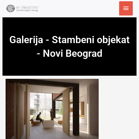
Пређи
Глав
на
избо
садржај
Galerija - Stambeni objekat
- Novi Beograd