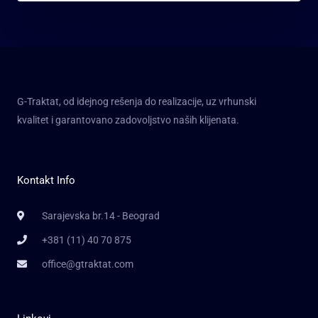
G-Traktat, od idejnog rešenja do realizacije, uz vrhunski
kvalitet i garantovano zadovoljstvo naših klijenata.
Kontakt Info
Sarajevska br.14 - Beograd
+381 (11) 40 70 875
office@gtraktat.com